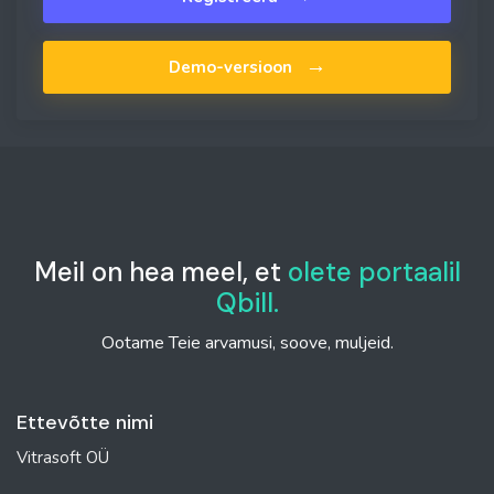
→
Demo-versioon
Meil on hea meel, et
olete portaalil
Qbill.
Ootame Teie arvamusi, soove, muljeid.
Ettevõtte nimi
Vitrasoft OÜ