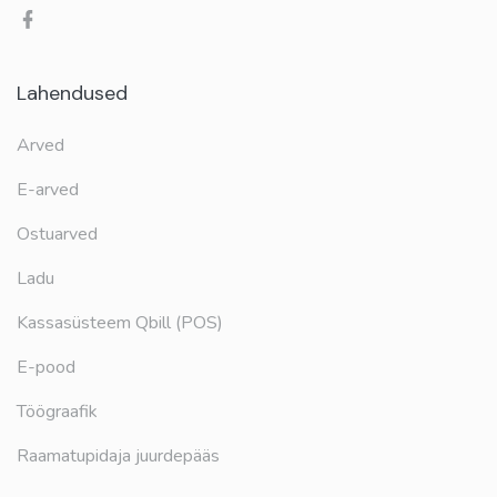
Lahendused
Arved
E-arved
Ostuarved
Ladu
Kassasüsteem Qbill (POS)
E-pood
Töögraafik
Raamatupidaja juurdepääs