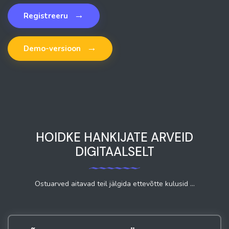
→
Registreeru
→
Demo-versioon
HOIDKE HANKIJATE ARVEID
DIGITAALSELT
Ostuarved aitavad teil jälgida ettevõtte kulusid ...